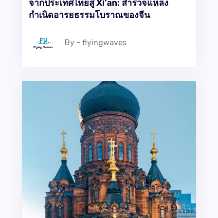
จากประเทศไทยสู่ Xi’an: สำรวจแหล่ง
กำเนิดอารยธรรมโบราณของจีน
By - flyingwaves