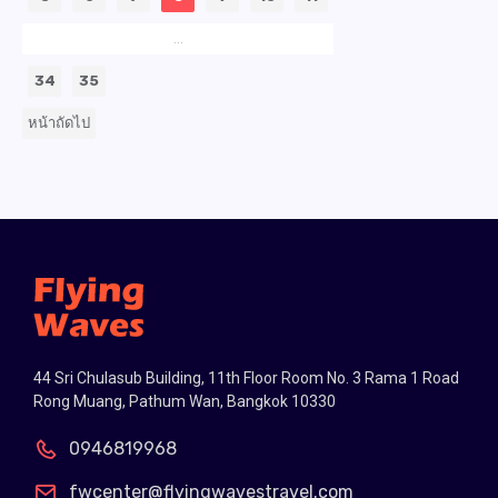
...
34
35
หน้าถัดไป
44 Sri Chulasub Building, 11th Floor Room No. 3 Rama 1 Road
Rong Muang, Pathum Wan, Bangkok 10330
0946819968
fwcenter@flyingwavestravel.com