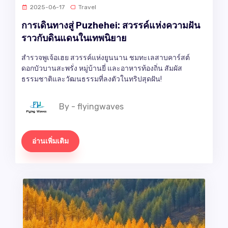
2025-06-17
Travel
การเดินทางสู่ Puzhehei: สวรรค์แห่งความฝัน
ราวกับดินแดนในเทพนิยาย
สำรวจพูเจ้อเฮย สวรรค์แห่งยูนนาน ชมทะเลสาบคาร์สต์
ดอกบัวบานสะพรั่ง หมู่บ้านยี่ และอาหารท้องถิ่น สัมผัส
ธรรมชาติและวัฒนธรรมที่ลงตัวในทริปสุดฝัน!
By - flyingwaves
อ่านเพิ่มเติม