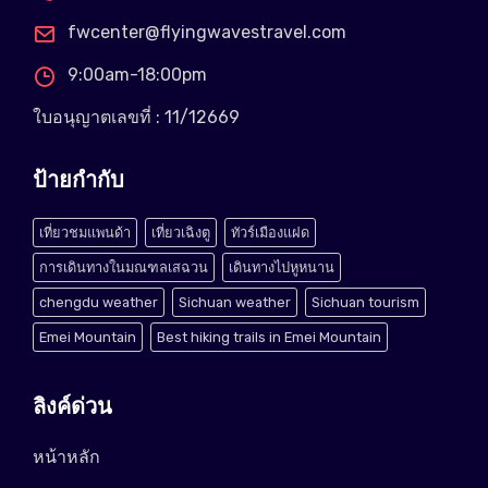
fwcenter@flyingwavestravel.com
9:00am-18:00pm
ใบอนุญาตเลขที่ : 11/12669
ป้ายกำกับ
เที่ยวชมแพนด้า
เที่ยวเฉิงตู
ทัวร์เมืองแฝด
การเดินทางในมณฑลเสฉวน
เดินทางไปหูหนาน
chengdu weather
Sichuan weather
Sichuan tourism
Emei Mountain
Best hiking trails in Emei Mountain
ลิงค์ด่วน
หน้าหลัก