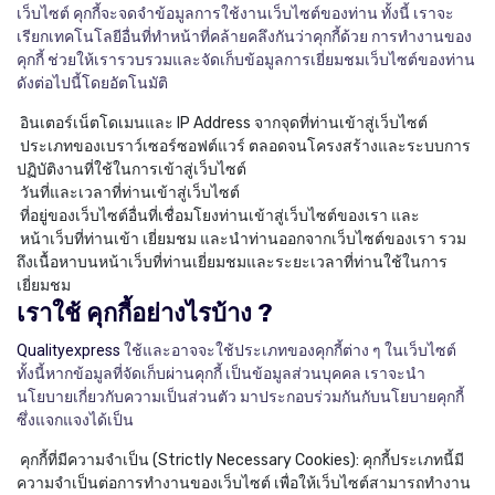
เว็บไซต์ คุกกี้จะจดจำข้อมูลการใช้งานเว็บไซต์ของท่าน ทั้งนี้ เราจะ
เรียกเทคโนโลยีอื่นที่ทำหน้าที่คล้ายคลึงกันว่าคุกกี้ด้วย การทำงานของ
คุกกี้ ช่วยให้เรารวบรวมและจัดเก็บข้อมูลการเยี่ยมชมเว็บไซต์ของท่าน
ดังต่อไปนี้โดยอัตโนมัติ
อินเตอร์เน็ตโดเมนและ IP Address จากจุดที่ท่านเข้าสู่เว็บไซต์
ประเภทของเบราว์เซอร์ซอฟต์แวร์ ตลอดจนโครงสร้างและระบบการ
ปฏิบัติงานที่ใช้ในการเข้าสู่เว็บไซต์
วันที่และเวลาที่ท่านเข้าสู่เว็บไซต์
ที่อยู่ของเว็บไซต์อื่นที่เชื่อมโยงท่านเข้าสู่เว็บไซต์ของเรา และ
หน้าเว็บที่ท่านเข้า เยี่ยมชม และนำท่านออกจากเว็บไซต์ของเรา รวม
ถึงเนื้อหาบนหน้าเว็บที่ท่านเยี่ยมชมและระยะเวลาที่ท่านใช้ในการ
เยี่ยมชม
เราใช้ คุกกี้อย่างไรบ้าง ?
Qualityexpress
ใช้และอาจจะใช้ประเภทของคุกกี้ต่าง ๆ ในเว็บไซต์
ทั้งนี้หากข้อมูลที่จัดเก็บผ่านคุกกี้ เป็นข้อมูลส่วนบุคคล เราจะนำ
นโยบายเกี่ยวกับความเป็นส่วนตัว มาประกอบร่วมกันกับนโยบายคุกกี้
ซึ่งแจกแจงได้เป็น
คุกกี้ที่มีความจำเป็น (Strictly Necessary Cookies): คุกกี้ประเภทนี้มี
ความจำเป็นต่อการทำงานของเว็บไซต์ เพื่อให้เว็บไซต์สามารถทำงาน