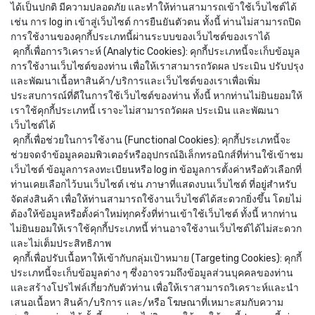
ได้เป็นปกติ มีความปลอดภัย และทำให้ท่านสามารถเข้าใช้เว็บไซต์ได้
เช่น การ log in เข้าสู่เว็บไซต์ การยืนยันตัวตน ทั้งนี้ ท่านไม่สามารถปิด
การใช้งานของคุกกี้ประเภทนี้ผ่านระบบของเว็บไซต์ของเราได้
คุกกี้เพื่อการวิเคราะห์ (Analytic Cookies): คุกกี้ประเภทนี้จะเก็บข้อมูล
การใช้งานเว็บไซต์ของท่าน เพื่อให้เราสามารถวัดผล ประเมิน ปรับปรุง
และพัฒนาเนื้อหาสินค้า/บริการและเว็บไซต์ของเราเพื่อเพิ่ม
ประสบการณ์ที่ดีในการใช้เว็บไซต์ของท่าน ทั้งนี้ หากท่านไม่ยินยอมให้
เราใช้คุกกี้ประเภทนี้ เราจะไม่สามารถวัดผล ประเมิน และพัฒนา
เว็บไซต์ได้
คุกกี้เพื่อช่วยในการใช้งาน (Functional Cookies): คุกกี้ประเภทนี้จะ
ช่วยจดจำข้อมูลคอมพิวเตอร์หรืออุปกรณ์อิเล็กทรอนิกส์ที่ท่านใช้เข้าชม
เว็บไซต์ ข้อมูลการลงทะเบียนหรือ log in ข้อมูลการตั้งค่าหรือตัวเลือกที่
ท่านเคยเลือกไว้บนเว็บไซต์ เช่น ภาษาที่แสดงบนเว็บไซต์ ที่อยู่สำหรับ
จัดส่งสินค้า เพื่อให้ท่านสามารถใช้งานเว็บไซต์ได้สะดวกยิ่งขึ้น โดยไม่
ต้องให้ข้อมูลหรือตั้งค่าใหม่ทุกครั้งที่ท่านเข้าใช้เว็บไซต์ ทั้งนี้ หากท่าน
ไม่ยินยอมให้เราใช้คุกกี้ประเภทนี้ ท่านอาจใช้งานเว็บไซต์ได้ไม่สะดวก
และไม่เต็มประสิทธิภาพ
คุกกี้เพื่อปรับเนื้อหาให้เข้ากับกลุ่มเป้าหมาย (Targeting Cookies): คุกกี้
ประเภทนี้จะเก็บข้อมูลต่าง ๆ ซึ่งอาจรวมถึงข้อมูลส่วนบุคคลของท่าน
และสร้างโปรไฟล์เกี่ยวกับตัวท่าน เพื่อให้เราสามารถวิเคราะห์และนำ
เสนอเนื้อหา สินค้า/บริการ และ/หรือ โฆษณาที่เหมาะสมกับความ