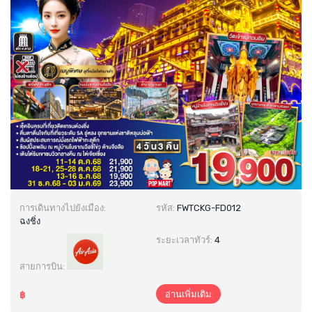
การเดินทางไปยังเมือง:
รหัส:
FWTCKG-FD012
ฉงชิ่ง
ระยะเวลาทัวร์:
4
สายการบิน:
อ่านเพิ่มเติม
฿