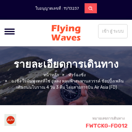
ใบอนุญาตเลขที่ : 11/13237
เข้า สู่ ระบบ
รายละเอียดการเดินทาง
หน้าหลัก
ทัวร์ฉงชิ่ง
ฉงชิ่ง ใจมันฟู เทสที่ใช่ อู่หลง หลุมฟ้าสะพานสวรรค์ ช้อปปิ้งเพลิน
เดินถนนโบราณ 4 วัน 3 คืน โดยสายการบิน Air Asia (FD)
หมายเลขการเดินทาง
FWTCKG-FD012