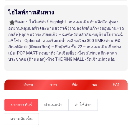
ไฮไลท์การเดินทาง
พิเศษ：
ไฮไลท์ทัวร์ Highlight : ถนนคนเดินต้านจือสือ-อู่หลง-
อุทยานหลุมบ่อฟ้า+สะพานสวรรค์ (รวมลงลิฟต์แก้ว+รถอุทยาน+รถ
กอล์ฟ)-จุดชมวิวระเบียงแก้ว – ฉงชิ่ง-วัดหลัวฮั่น-หมู่บ้านโบราณฉื่
อชีโข่ว - Optional : ล่องเรือแม่น้ำเหลียงเจียง 300 RMB/ท่าน-พิพิ
ภัณฑ์ศิลปะ(ตึกตะเกียบ) – ตึกคุ๋ยชิง ชั้น 22 – ถนนคนเดินเจี๋ยฟาง
เป่ย+POP MART-หงหยาต้ง-ไต่เจียเซี่ยง-นั่งรถไฟทะลุตึก-ศาลา
ประชาคม (ด้านนอก)-ห้าง THE RING MALL -วัดเจ้าแม่กวนอิม
เดินทาง
ราคา
ที่นั่ง
จอง
รับได้
รายการทัวร์
คำแนะนำ
ค่าใช้จ่าย
ความคิดเห็น