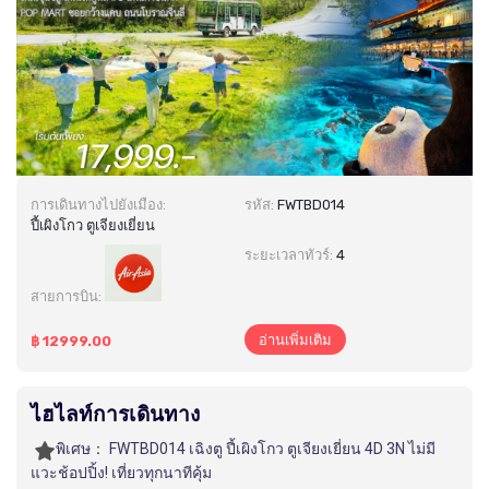
การเดินทางไปยังเมือง:
รหัส:
FWTBD014
ปี้เผิงโกว ตูเจียงเยี่ยน
ระยะเวลาทัวร์:
4
สายการบิน:
อ่านเพิ่มเติม
฿ 12999.00
ไฮไลท์การเดินทาง
พิเศษ：
FWTBD014 เฉิงตู ปี้เผิงโกว ตูเจียงเยี่ยน 4D 3N ไม่มี
แวะช้อปปิ้ง! เที่ยวทุกนาทีคุ้ม