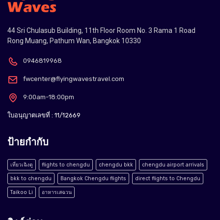
44 Sri Chulasub Building, 11th Floor Room No. 3 Rama 1 Road
Rong Muang, Pathum Wan, Bangkok 10330
0946819968
fwcenter@flyingwavestravel.com
9:00am-18:00pm
ใบอนุญาตเลขที่ : 11/12669
ป้ายกำกับ
เที่ยวเฉิงตู
flights to chengdu
chengdu bkk
chengdu airport arrivals
bkk to chengdu
Bangkok Chengdu flights
direct flights to Chengdu
Taikoo Li
อาหารเสฉวน