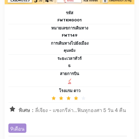
รหัส
FWTKMG001
หมายเลขการเดินทาง
FWT149
การเดินทางไปยังเมือง
คุนหมิง
ระยะเวลาทัวร์
5
สายการบิน
โรงแรม ดาว
พิเศษ：
ลี่เจียง - แชงกรีล่า...ฟินทุกองศา 5 วัน 4 คืน
9เดือน