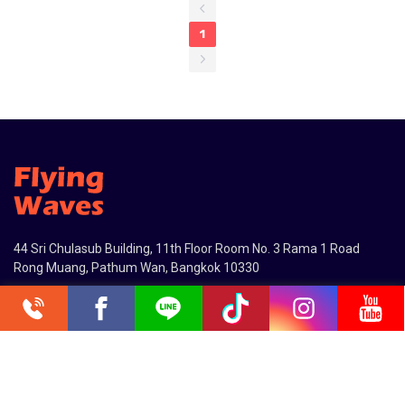
1
44 Sri Chulasub Building, 11th Floor Room No. 3 Rama 1 Road
Rong Muang, Pathum Wan, Bangkok 10330
0.218877s
0946819968
fwcenter@flyingwavestravel.com
9:00am-18:00pm