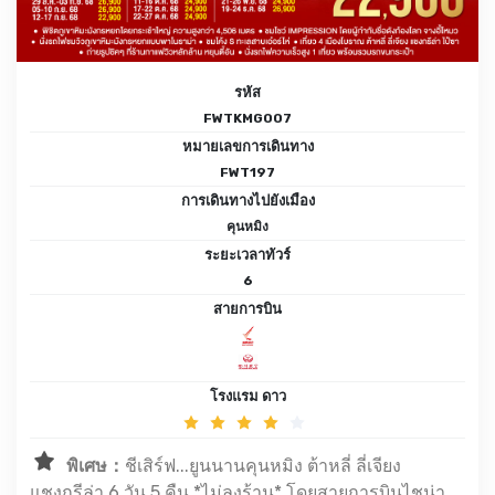
รหัส
FWTKMG007
หมายเลขการเดินทาง
FWT197
การเดินทางไปยังเมือง
คุนหมิง
ระยะเวลาทัวร์
6
สายการบิน
โรงแรม ดาว
พิเศษ：
ชีเสิร์ฟ...ยูนนานคุนหมิง ต้าหลี่ ลี่เจียง
แชงกรีล่า 6 วัน 5 คืน *ไม่ลงร้าน* โดยสายการบินไชน่า