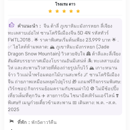
โรงแรม ดาว
คำแนะนำ：
จีน ต้าลี่ ภูเขาหิมะมังกรหยก ลี่เจียง
ทะเลสาบเอ๋อไห่ ซานโตรินีเมืองจีน 5D 4N รหัสทัวร์
FWTLJ018 . 🌟 ราคาพิเศษเริ่มต้นเพียง 23,999 บาท 🌟 .
✅ ไฮไลท์ห้ามพลาด: 🏔️ ภูเขาหิมะมังกรหยก (Jade
Dragon Snow Mountain) วิวสวยจับใจ 🏯 ต้าลีและลี่เจียง
สัมผัสบรรยากาศเมืองโบราณอันมีเสน่ห์ 🏝️ ทะเลสาบเอ๋อ
ไห่ และสะพานวิวสวยที่ต้องถ่ายรูปเก็บไว้ 🏔️ เกาะหนาน
จ้าว วิวแม่น้ำพร้อมดอกไม้บานสะพรั่ง 🌌 ซานโตรินีเมือง
จีน ถ่ายภาพเหมือนหลุดไปยุโรป 🎁 แถมฟรีกิจกรรมพิเศษ:
เวิร์กชอป กิจกรรมย้อมครามกับชนเผ่าไป๋ 🚫 ไม่มีช้อปปิ้ง
เที่ยวเต็มที่ทุกวัน ✈️ สายการบิน ไชนาอีสเทิร์นแอร์ไลน์ ❣️
พิเศษ!! เมนูก๋วยเตี๋ยวข้ามสะพาน 📅 เดินทาง: พ.ค. -ส.ค.
2025
ที่พัก：
พัก5ดาว1คืน