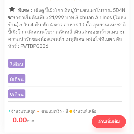
พิเศษ：
เฉิงตู ปี้เผิงโกว 2หมู่บ้านชนเผ่าโบราณ 5D4N
💸ราคาเริ่มต้นเพียง 21,999 บาท Sichuan Airlines (ไม่ลง
ร้าน) 5 วัน 4 คืน พัก 4 ดาว อาหาร 10 มื้อ อุทยานแห่งชาติ
ปี้เผิงโกว เดินถนนโบราณจิ่นหลี่ เดินเล่นซอยกว้างแคบ ชม
ความน่ารักของน้องแพนด้า เมนูพิเศษ หม้อไฟทิเบต รหัส
ทัวร์ : FWTBPG006
7เดือน
8เดือน
9เดือน
•
จำนวนวันหยุด
ขายหมดเร็ว ๆ นี้
จำนวนที่เหลือ
▼
0.00
จาก
อ่านเพิ่มเติม