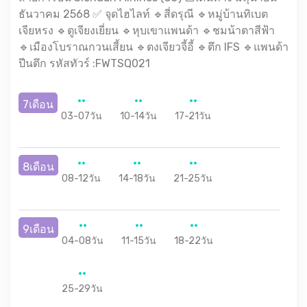
ธันวาคม 2568 ✅ จุดไฮไลท์ 🔹สี่ดรุณี 🔹หมู่บ้านทิเบต
เจียหรง 🔹ตูเจียงเยี่ยน 🔹หุบเขาแพนด้า 🔹ชมน้าตาสีฟ้า
🔹เมืองโบราณกวนเสี้ยน 🔹ตงเจียวจี้อี้ 🔹ตึก IFS 🔹แพนด้า
ปีนตึก รหัสทัวร์ :FWTSQ021
7เดือน
03-07วัน
10-14วัน
17-21วัน
8เดือน
08-12วัน
14-18วัน
21-25วัน
9เดือน
04-08วัน
11-15วัน
18-22วัน
25-29วัน