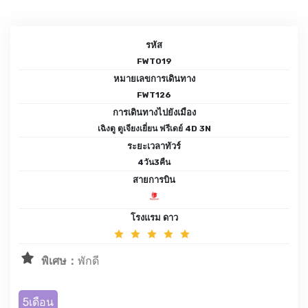
รหัส
FWT019
หมายเลขการเดินทาง
FWT126
การเดินทางไปยังเมือง
เฉิงตู ตูเจียงเยี่ยน ฟรีเดย์ 4D 3N
ระยะเวลาทัวร์
4วัน3คืน
สายการบิน
โรงแรม ดาว
พิเศษ：
พักดี
5เดือน