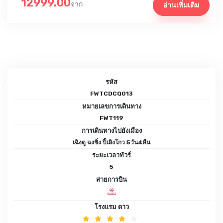
12999.00
จาก
อ่านเพิ่มเติม
รหัส
FWTCDCQ013
หมายเลขการเดินทาง
FWT119
การเดินทางไปยังเมือง
เฉิงตู ฉงชิ่ง ปี้เผิงโกว 5วัน4คืน
ระยะเวลาทัวร์
5
สายการบิน
โรงแรม ดาว