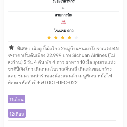
ระยะเวลาทัวร์
5
สายการบิน
โรงแรม ดาว
พิเศษ：
เฉิงตู ปี้เผิงโกว 2หมู่บ้านชนเผ่าโบราณ 5D4N
💸ราคาเริ่มต้นเพียง 22,999 บาท Sichuan Airlines (ไม่
ลงร้าน) 5 วัน 4 คืน พัก 4 ดาว อาหาร 10 มื้อ อุทยานแห่ง
ชาติปี้เผิงโกว เดินถนนโบราณจิ่นหลี่ เดินเล่นซอยกว้าง
แคบ ชมความน่ารักของน้องแพนด้า เมนูพิเศษ หม้อไฟ
ทิเบต รหัสทัวร์ :FWTOCT-DEC-022
11เดือน
12เดือน