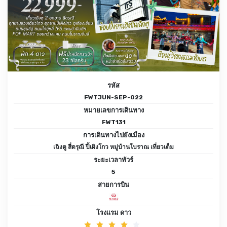
รหัส
FWTJUN-SEP-022
หมายเลขการเดินทาง
FWT131
การเดินทางไปยังเมือง
เฉิงตู สี่ดรุณี ปี้เผิงโกว หมู่บ้านโบราณ เที่ยวเต็ม
ระยะเวลาทัวร์
5
สายการบิน
โรงแรม ดาว