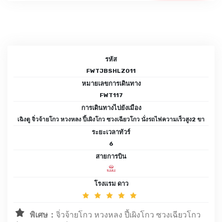
รหัส
FWTJBSHLZ011
หมายเลขการเดินทาง
FWT117
การเดินทางไปยังเมือง
เฉิงตู จิ่วจ้ายโกว หวงหลง ปี้เผิงโกว ซวงเฉียวโกว นั่งรถไฟความเร็วสูง2 ขา
ระยะเวลาทัวร์
6
สายการบิน
โรงแรม ดาว
พิเศษ：
จิ่วจ้ายโกว หวงหลง ปี้เผิงโกว ซวงเฉียวโกว