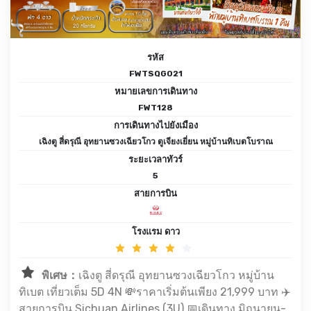
รหัส
FWTSQG021
หมายเลขการเดินทาง
FWT128
การเดินทางไปยังเมือง
เฉิงตู สี่ดรุณี อุทยานซวงเฉียวโกว ตูเจียงเยี่ยน หมู่บ้านทิเบตโบราณ
ระยะเวลาทัวร์
5
สายการบิน
โรงแรม ดาว
พิเศษ：
เฉิงตู สี่ดรุณี อุทยานซวงเฉียวโกว หมู่บ้าน
ทิเบต เที่ยวเต็ม 5D 4N 💸ราคาเริ่มต้นเพียง 21,999 บาท ✈️
สายการบิน Sichuan Airlines (3U) 📅เดินทาง มิถุนายน-