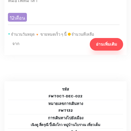
หม้อไฟหม่าล่า
12เดือน
•
จำนวนวันหยุด
ขายหมดเร็ว ๆ นี้
จำนวนที่เหลือ
▼
จาก
อ่านเพิ่มเติม
รหัส
FWTOCT-DEC-022
หมายเลขการเดินทาง
FWT132
การเดินทางไปยังเมือง
เฉิงตู สี่ดรุณี ปี้เผิงโกว หมู่บ้านโบราณ เที่ยวเต็ม