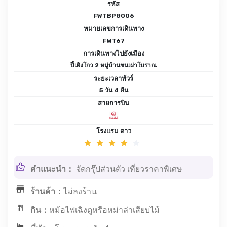
รหัส
FWTBPG006
หมายเลขการเดินทาง
FWT67
การเดินทางไปยังเมือง
ปี้เผิงโกว 2 หมู่บ้านชนเผ่าโบราณ
ระยะเวลาทัวร์
5 วัน 4 คืน
สายการบิน
โรงแรม ดาว
คำแนะนำ：
จัดกรุ๊ปส่วนตัว เที่ยวราคาพิเศษ
ร้านค้า：
ไม่ลงร้าน
กิน：
หม้อไฟเฉิงตูหรือหม่าล่าเสียบไม้