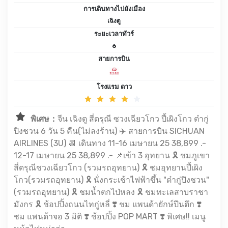
การเดินทางไปยังเมือง
เฉิงตู
ระยะเวลาทัวร์
6
สายการบิน
โรงแรม ดาว
พิเศษ：
จีน เฉิงตู สี่ดรุณี ซวงเฉียวโกว ปี้เผิงโกว ต๋ากู่
ปิงชวน 6 วัน 5 คืน(ไม่ลงร้าน) ✈️ สายการบิน SICHUAN
AIRLINES (3U) 📆 เดินทาง 11-16 เมษายน 25 38,899 .-
12-17 เมษายน 25 38,899 .- 📌เข้า 3 อุทยาน 🎗️ ชมภูเขา
สี่ดรุณีชวงเฉียวโกว (รวมรถอุทยาน) 🎗️ ชมอุทยานปี้เผิง
โกว(รวมรถอุทยาน) 🎗️ นั่งกระเช้าไฟฟ้าขึ้น "ต๋ากู่ปิงชวน"
(รวมรถอุทยาน) 🎗️ ชมน้ำตกไป่หลง 🎗️ ชมทะเลสาบราชา
มังกร 🎗️ ช้อปปิ้งถนนไทกู่หลี่ ❣️ ชม แพนด้ายักษ์ปีนตึก ❣️
ชม แพนด้าจอ 3 มิติ ❣️ ช้อปปิ้ง POP MART ❣️ พิเศษ!! เมนู