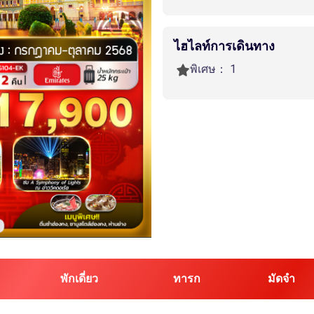
ไฮไลท์การเดินทาง
พิเศษ：
1
พักเดี่ยว
ทารก
มัดจำ