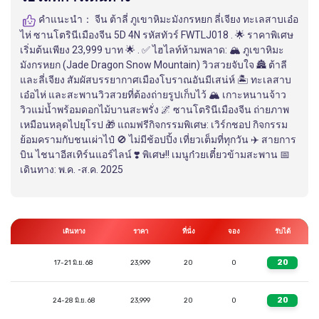
คำแนะนำ：
จีน ต้าลี่ ภูเขาหิมะมังกรหยก ลี่เจียง ทะเลสาบเอ๋อ
ไห่ ซานโตรินีเมืองจีน 5D 4N รหัสทัวร์ FWTLJ018 . 🌟 ราคาพิเศษ
เริ่มต้นเพียง 23,999 บาท 🌟 . ✅ ไฮไลท์ห้ามพลาด: 🏔️ ภูเขาหิมะ
มังกรหยก (Jade Dragon Snow Mountain) วิวสวยจับใจ 🏯 ต้าลี
และลี่เจียง สัมผัสบรรยากาศเมืองโบราณอันมีเสน่ห์ 🏝️ ทะเลสาบ
เอ๋อไห่ และสะพานวิวสวยที่ต้องถ่ายรูปเก็บไว้ 🏔️ เกาะหนานจ้าว
วิวแม่น้ำพร้อมดอกไม้บานสะพรั่ง 🌌 ซานโตรินีเมืองจีน ถ่ายภาพ
เหมือนหลุดไปยุโรป 🎁 แถมฟรีกิจกรรมพิเศษ: เวิร์กชอป กิจกรรม
ย้อมครามกับชนเผ่าไป๋ 🚫 ไม่มีช้อปปิ้ง เที่ยวเต็มที่ทุกวัน ✈️ สายการ
บิน ไชนาอีสเทิร์นแอร์ไลน์ ❣️ พิเศษ!! เมนูก๋วยเตี๋ยวข้ามสะพาน 📅
เดินทาง: พ.ค. -ส.ค. 2025
เดินทาง
ราคา
ที่นั่ง
จอง
รับได้
20
17-21 มิ.ย. 68
23,999
20
0
20
24-28 มิ.ย. 68
23,999
20
0