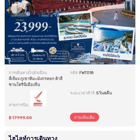
การเดินทางไปยังเมือง:
รหัส:
FWT018
ลี่เจียง ภูเขาหิมะมังกรหยก ต้าลี่
ซานโตรินีเมืองจีน
ระยะเวลาทัวร์:
5วัน4คืน
สายการบิน:
อ่านเพิ่มเติม
฿ 17999.00
ไฮไลท์การเดินทาง