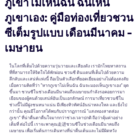
ภูเขาไม่เห็นฉัน ฉันเห็น
ภูเขาเอง: คู่มือท่องเที่ยวชวน
ซีเต็มรูปแบบ เดือนมีนาคม -
เมษายน
ในโลกที่เต็มไปด้วยความวุ่นวายและเสียงดัง เรามักโหยหาสถาน
ที่ที่สามารถให้จิตใจได้พักผ่อน ชวนซี ดินแดนที่เต็มไปด้วยความ
ลึกลับและเสน่ห์แห่งนี้ ถือเป็นตัวเลือกที่ยอดเยี่ยมอย่างไม่ต้องสงสัย
เมื่อความคิดที่ว่า “หากภูเขาไม่เห็นฉัน ฉันจะมองเห็นภูเขาเอง” ผุด
ขึ้นมา ชวนซีในช่วงเดือนมีนาคมถึงเมษายนกำลังรอคอยการมา
เยือนของผู้คนด้วยเสน่ห์อันเป็นเอกลักษณ์ การมาเที่ยวชวนซีใน
ช่วงนี้ไม่มีฝูงชนหนาแน่น มีเพียงทิวทัศน์อันน่าหลงใหล และยิ่งไป
กว่านั้น คุณมีโอกาสได้พบกับปรากฏการณ์ “แสงทองสาดส่อง
ภูเขา” ที่น่าตื่นตาตื่นใจมากกว่าช่วงเวลาปกติ ถือว่าคุ้มค่าอย่าง
เต็มที่ ต่อไปนี้ เราจะพาคุณ走进ชวนซีในช่วงเดือนมีนาคมถึง
เมษายน เพื่อเริ่มต้นการเดินทางที่น่าตื่นเต้นและไม่มีผิดหวัง