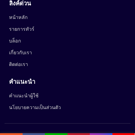
ลิงค์ด่วน
หน้าหลัก
รายการทัวร์
บล็อก
เกี่ยวกับเรา
ติดต่อเรา
คำแนะนำ
คำแนะนำผู้ใช้
นโยบายความเป็นส่วนตัว