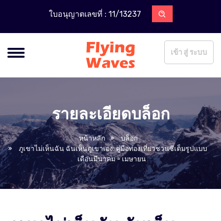
ใบอนุญาตเลขที่ : 11/13237
เข้า สู่ ระบบ
รายละเอียดบล็อก
หน้าหลัก
บล็อก
ภูเขาไม่เห็นฉัน ฉันเห็นภูเขาเอง: คู่มือท่องเที่ยวชวนซีเต็มรูปแบบ
เดือนมีนาคม - เมษายน