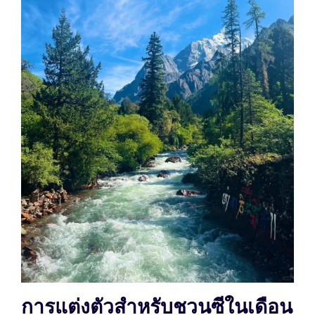
การแต่งตัวสำหรับชวนซีในเดือน