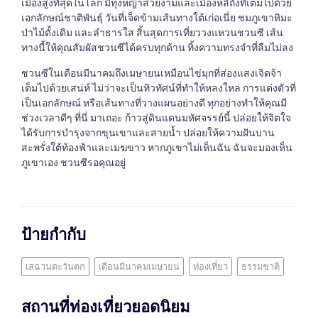
เมืองสูงที่สุดในโลก มีทุ่งหญ้าสวยงามและเมืองหลี่ถังที่เต็มไปด้วย
เอกลักษณ์ชาติพันธุ์ วันที่เจ็ดข้ามเส้นทางใต้เก่อเนี่ย ชมภูเขาหิมะ
ป่าไม้ดั้งเดิม และลำธารใส สิ้นสุดการเที่ยววงแหวนชวนซี เส้น
ทางนี้ให้คุณสัมผัสชวนซีได้ครบทุกด้าน ทิ้งความทรงจำที่ลืมไม่ลง
ชวนซีในเดือนมีนาคมถึงเมษายนเหมือนไข่มุกที่ส่องแสงเจิดจ้า
เต็มไปด้วยเสน่ห์ ไม่ว่าจะเป็นทิวทัศน์ที่ทำให้หลงใหล การแต่งตัวที่
เป็นเอกลักษณ์ หรือเส้นทางที่วางแผนอย่างดี ทุกอย่างทำให้คุณมี
ช่วงเวลาดีๆ ที่นี่ มาเถอะ ก้าวสู่ดินแดนมหัศจรรย์นี้ ปล่อยให้จิตใจ
ได้รับการบำรุงจากขุนเขาและสายน้ำ ปล่อยให้ความฝันบาน
สะพรั่งใต้ท้องฟ้าและเมฆขาว หากภูเขาไม่เห็นฉัน ฉันจะมองเห็น
ภูเขาเอง ชวนซีรอคุณอยู่
ป้ายกำกับ
เสฉวนตะวันตก
เดือนมีนาคมเมษายน
ท่องเที่ยว
ธรรมชาติ
สถานที่ท่องเที่ยวยอดนิยม