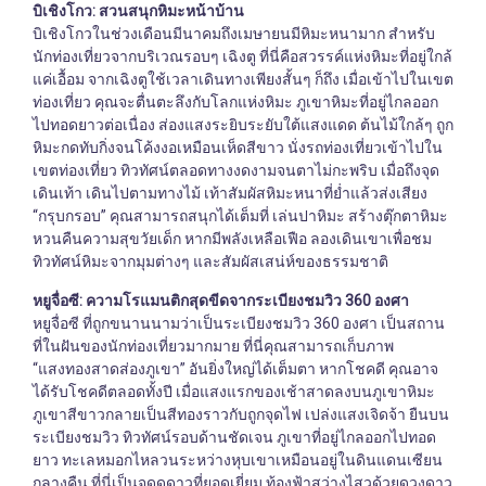
บิเชิงโกว: สวนสนุกหิมะหน้าบ้าน
บิเชิงโกวในช่วงเดือนมีนาคมถึงเมษายนมีหิมะหนามาก สำหรับ
นักท่องเที่ยวจากบริเวณรอบๆ เฉิงตู ที่นี่คือสวรรค์แห่งหิมะที่อยู่ใกล้
แค่เอื้อม จากเฉิงตูใช้เวลาเดินทางเพียงสั้นๆ ก็ถึง เมื่อเข้าไปในเขต
ท่องเที่ยว คุณจะตื่นตะลึงกับโลกแห่งหิมะ ภูเขาหิมะที่อยู่ไกลออก
ไปทอดยาวต่อเนื่อง ส่องแสงระยิบระยับใต้แสงแดด ต้นไม้ใกล้ๆ ถูก
หิมะกดทับกิ่งจนโค้งงอเหมือนเห็ดสีขาว นั่งรถท่องเที่ยวเข้าไปใน
เขตท่องเที่ยว ทิวทัศน์ตลอดทางงดงามจนตาไม่กะพริบ เมื่อถึงจุด
เดินเท้า เดินไปตามทางไม้ เท้าสัมผัสหิมะหนาที่ย่ำแล้วส่งเสียง
“กรุบกรอบ” คุณสามารถสนุกได้เต็มที่ เล่นปาหิมะ สร้างตุ๊กตาหิมะ
หวนคืนความสุขวัยเด็ก หากมีพลังเหลือเฟือ ลองเดินเขาเพื่อชม
ทิวทัศน์หิมะจากมุมต่างๆ และสัมผัสเสน่ห์ของธรรมชาติ
หยูจื่อซี: ความโรแมนติกสุดขีดจากระเบียงชมวิว 360 องศา
หยูจื่อซี ที่ถูกขนานนามว่าเป็นระเบียงชมวิว 360 องศา เป็นสถาน
ที่ในฝันของนักท่องเที่ยวมากมาย ที่นี่คุณสามารถเก็บภาพ
“แสงทองสาดส่องภูเขา” อันยิ่งใหญ่ได้เต็มตา หากโชคดี คุณอาจ
ได้รับโชคดีตลอดทั้งปี เมื่อแสงแรกของเช้าสาดลงบนภูเขาหิมะ
ภูเขาสีขาวกลายเป็นสีทองราวกับถูกจุดไฟ เปล่งแสงเจิดจ้า ยืนบน
ระเบียงชมวิว ทิวทัศน์รอบด้านชัดเจน ภูเขาที่อยู่ไกลออกไปทอด
ยาว ทะเลหมอกไหลวนระหว่างหุบเขาเหมือนอยู่ในดินแดนเซียน
กลางคืน ที่นี่เป็นจุดดูดาวที่ยอดเยี่ยม ท้องฟ้าสว่างไสวด้วยดวงดาว