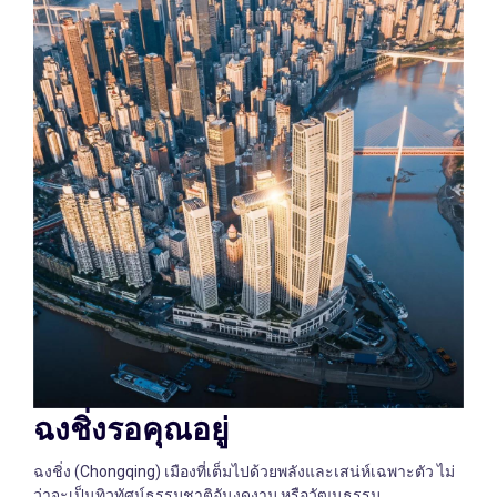
ฉงชิ่งรอคุณอยู่
ฉงชิ่ง (Chongqing) เมืองที่เต็มไปด้วยพลังและเสน่ห์เฉพาะตัว ไม่
ว่าจะเป็นทิวทัศน์ธรรมชาติอันงดงาม หรือวัฒนธรรม