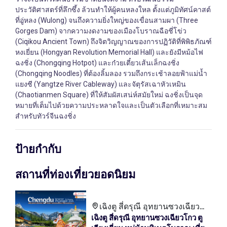
ประวัติศาสตร์ที่ลึกซึ้ง ล้วนทำให้ผู้คนหลงใหล ตั้งแต่ภูมิทัศน์คาสต์
ที่อู่หลง (Wulong) จนถึงความยิ่งใหญ่ของเขื่อนสามผา (Three
Gorges Dam) จากความงดงามของเมืองโบราณฉือชี่โข่ว
(Ciqikou Ancient Town) ถึงจิตวิญญาณของการปฏิวัติที่พิพิธภัณฑ์
หงเยี่ยน (Hongyan Revolution Memorial Hall) และยังมีหม้อไฟ
ฉงชิ่ง (Chongqing Hotpot) และก๋วยเตี๋ยวเส้นเล็กฉงชิ่ง
(Chongqing Noodles) ที่ต้องลิ้มลอง รวมถึงกระเช้าลอยฟ้าแม่น้ำ
แยงซี (Yangtze River Cableway) และจัตุรัสเฉาหัวเหมิน
(Chaotianmen Square) ที่ให้สัมผัสเสน่ห์สมัยใหม่ ฉงชิ่งเป็นจุด
หมายที่เต็มไปด้วยความประหลาดใจและเป็นตัวเลือกที่เหมาะสม
สำหรับทัวร์จีนฉงชิ่ง
ป้ายกำกับ
สถานที่ท่องเที่ยวยอดนิยม
เฉิงตู สี่ดรุณี อุทยานซวงเฉียว
เฉิงตู สี่ดรุณี อุทยานซวงเฉียวโกว ตู
โกว ตูเจียงเยี่ยน หมู่บ้านทิเบต