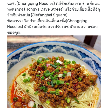
ฉงชิ่ง(Chongqing Noodles) ที่มีชื่อเสียง เช่น ร้านที่ถนน
หงหยาตง (Hongya Cave Street) หรือก๋วยเตี๋ยวเนื้อที่จัตุ
รัสเจียฟ่างเป่ย (Jiefangbei Square)
ข้อควรระวัง: ก๋วยเตี๋ยวเส้นเล็กฉงชิ่ง(Chongqing
Noodles) มักมีรสเผ็ดจัด ควรปรับรสชาติตามความชอบ
ของคุณ