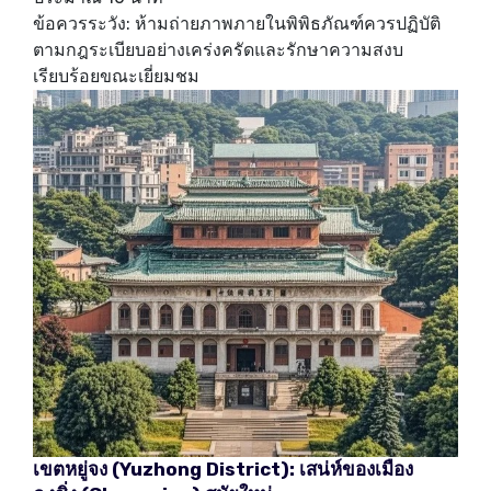
ข้อควรระวัง: ห้ามถ่ายภาพภายในพิพิธภัณฑ์ควรปฏิบัติ
ตามกฎระเบียบอย่างเคร่งครัดและรักษาความสงบ
เรียบร้อยขณะเยี่ยมชม
เขตหยู่จง
(Yuzhong District):
เสน่ห์ของเมือง