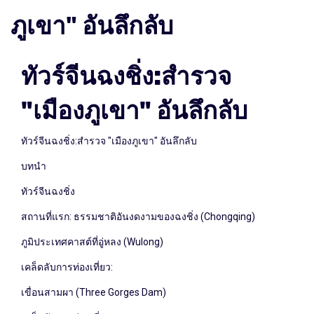
ภูเขา" อันลึกลับ
ทัวร์
จีน
ฉง
ชิ่ง
:
สำรวจ
"
เมืองภูเขา
"
อันลึกลับ
ทัวร์จีนฉงชิ่ง:สำรวจ "เมืองภูเขา" อันลึกลับ
บทนำ
ทัวร์จีนฉงชิ่ง
สถานที่แรก: ธรรมชาติอันงดงามของฉงชิ่ง (Chongqing)
ภูมิประเทศคาสต์ที่อู่หลง (Wulong)
เคล็ดลับการท่องเที่ยว:
เขื่อนสามผา (Three Gorges Dam)