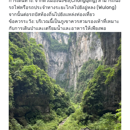
การเดินทาง: จากตัวเมืองฉงชิ่ง(Chongqing) สามารถนั่ง
รถไฟหรือรถประจำทางระยะไกลไปยังอู่หลง (Wulong)
จากนั้นต่อรถบัสท้องถิ่นไปยังแหล่งท่องเที่ยว
ข้อควรระวัง: บริเวณนี้เป็นภูเขาควรสวมรองเท้าที่เหมาะ
กับการเดินป่าและเตรียมน้ำและอาหารให้เพียงพอ