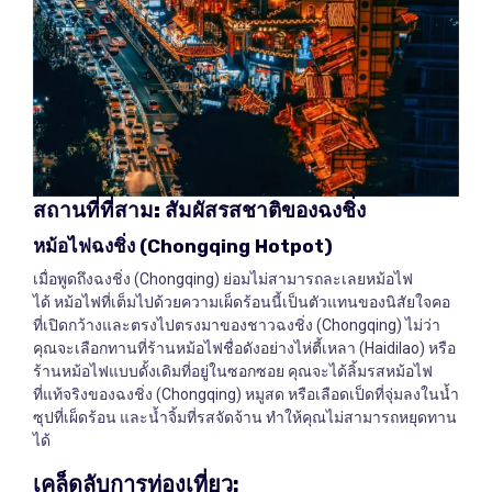
สถานที่ที่สาม
:
สัมผัสรสชาติของฉงชิ่ง
หม้อไฟฉงชิ่ง
(Chongqing Hotpot)
เมื่อพูดถึงฉงชิ่ง (Chongqing) ย่อมไม่สามารถละเลยหม้อไฟ
ได้ หม้อไฟที่เต็มไปด้วยความเผ็ดร้อนนี้เป็นตัวแทนของนิสัยใจคอ
ที่เปิดกว้างและตรงไปตรงมาของชาวฉงชิ่ง (Chongqing) ไม่ว่า
คุณจะเลือกทานที่ร้านหม้อไฟชื่อดังอย่างไห่ตี้เหลา (Haidilao) หรือ
ร้านหม้อไฟแบบดั้งเดิมที่อยู่ในซอกซอย คุณจะได้ลิ้มรสหม้อไฟ
ที่แท้จริงของฉงชิ่ง (Chongqing) หมูสด หรือเลือดเป็ดที่จุ่มลงในน้ำ
ซุปที่เผ็ดร้อน และน้ำจิ้มที่รสจัดจ้าน ทำให้คุณไม่สามารถหยุดทาน
ได้
เคล็ดลับการท่องเที่ยว
: