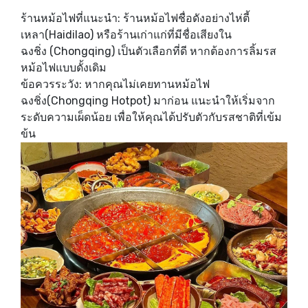
ร้านหม้อไฟที่แนะนำ: ร้านหม้อไฟชื่อดังอย่างไห่ตี้
เหลา(Haidilao) หรือร้านเก่าแก่ที่มีชื่อเสียงใน
ฉงชิ่ง (Chongqing) เป็นตัวเลือกที่ดี หากต้องการลิ้มรส
หม้อไฟแบบดั้งเดิม
ข้อควรระวัง: หากคุณไม่เคยทานหม้อไฟ
ฉงชิ่ง(Chongqing Hotpot) มาก่อน แนะนำให้เริ่มจาก
ระดับความเผ็ดน้อย เพื่อให้คุณได้ปรับตัวกับรสชาติที่เข้ม
ข้น