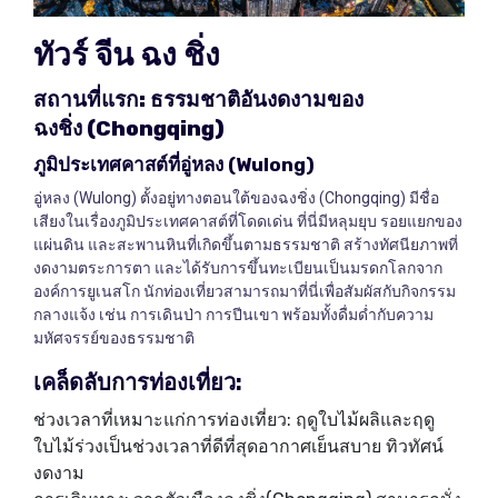
ทัวร์
จีน
ฉง
ชิ่ง
สถานที่แรก
:
ธรรมชาติอันงดงามของ
ฉงชิ่ง
(Chongqing)
ภูมิประเทศคาสต์ที่อู่หลง
(Wulong)
อู่หลง (Wulong) ตั้งอยู่ทางตอนใต้ของฉงชิ่ง (Chongqing) มีชื่อ
เสียงในเรื่องภูมิประเทศคาสต์ที่โดดเด่น ที่นี่มีหลุมยุบ รอยแยกของ
แผ่นดิน และสะพานหินที่เกิดขึ้นตามธรรมชาติ สร้างทัศนียภาพที่
งดงามตระการตา และได้รับการขึ้นทะเบียนเป็นมรดกโลกจาก
องค์การยูเนสโก นักท่องเที่ยวสามารถมาที่นี่เพื่อสัมผัสกับกิจกรรม
กลางแจ้ง เช่น การเดินป่า การปีนเขา พร้อมทั้งดื่มด่ำกับความ
มหัศจรรย์ของธรรมชาติ
เคล็ดลับการท่องเที่ยว
:
ช่วงเวลาที่เหมาะแก่การท่องเที่ยว: ฤดูใบไม้ผลิและฤดู
ใบไม้ร่วงเป็นช่วงเวลาที่ดีที่สุดอากาศเย็นสบาย ทิวทัศน์
งดงาม