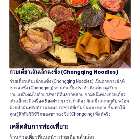
ก๋วยเตี๋ยวเส้นเล็กฉงชิ่ง
(Chongqing Noodles)
ก๋วยเตี๋ยวเส้นเล็กฉงชิ่ง (Chongqing Noodles) เป็นอาหารเช้าที่
ชาวฉงชิ่ง (Chongqing) ทานกันเป็นประจำ ถึงแม้จะดูเรียบ
ง่าย แต่ก็เต็มไปด้วยรสชาติที่หลากหลาย ชามหนึ่งของก๋วยเตี๋ยว
เส้นเล็กจะมีเครื่องเคียงต่าง ๆ เช่น ถั่วลิสง ผักหมี่ และหมูสับ พร้อม
ด้วยน้ำมันพริกที่ราดลงมา รสชาติที่เข้มข้นและหลายชั้น ทำให้
คุณรู้สึกถึงวิถีชีวิตของชาวฉงชิ่ง (Chongqing) ที่แท้จริง
เคล็ดลับการท่องเที่ยว
:
ร้านก๋วยเตี๋ยวที่แนะนำ: ก๋วยเตี๋ยวเส้นเล็ก