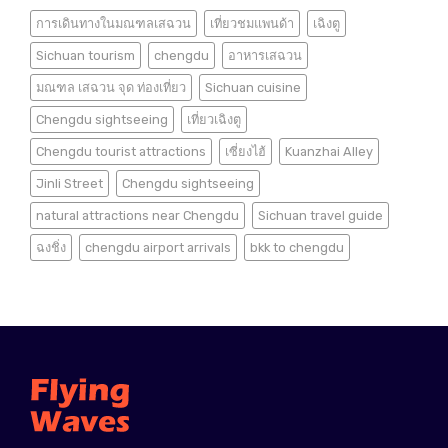
การเดินทางในมณฑลเสฉวน
เที่ยวชมแพนด้า
เฉิงตู
Sichuan tourism
chengdu
อาหารเสฉวน
มณฑล เสฉวน จุด ท่องเที่ยว
Sichuan cuisine
Chengdu sightseeing
เที่ยวเฉิงตู
Chengdu tourist attractions
เซี่ยงไฮ้
Kuanzhai Alley
Jinli Street
Chengdu sightseeing
natural attractions near Chengdu
Sichuan travel guide
ฉงชิ่ง
chengdu airport arrivals
bkk to chengdu