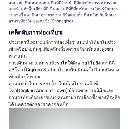
สมบูรณ์ เดินเล่นบนถนนหินที่มีร้านค้าที่มีสถาปัตยกรรมโบราณ
และร้านค้าพื้นเมือง ที่นี่เป็นสถานที่ที่ดีที่สุดในการเรียนรู้วัฒนธร
รมบาอวี่ และยังสามารถชมงานฝีมือแบบดั้งเดิม พร้อมกับลิ้มลอง
อาหารท้องถิ่นของฉงชิ่ง (Chongqing)
เคล็ดลับการท่องเที่ยว
:
ช่วงเวลาที่เหมาะแก่การท่องเที่ยว: แนะนำให้มาในช่วง
เช้าหรือบ่ายต้นๆ เพื่อหลีกเลี่ยงความร้อนจัดและฝูงชน
หนาแน่น
การเดินทาง: สามารถนั่งรถไฟใต้ดินสาย1 ไปยังสถานีฉื
อชี่โข่ว (Ciqikou Station) จากนั้นเดินต่อไม่ไกลก็ถึงทาง
เข้าเมืองโบราณ
คำแนะนำในการช้อปปิ้ง: ในเมืองโบราณฉือชี่
โข่ว(Ciqikou Ancient Town) มีร้านขายงานฝีมือและ
อาหารท้องถิ่นหลายแห่ง คุณสามารถเลือกซื้อของที่ระลึก
ได้ แต่ควรต่อรองราคาก่อนซื้อ