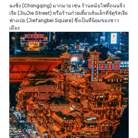
ฉงชิ่ง (Chongqing) มากมาย เช่น ร้านหม้อไฟที่ถนนจิ่ว
เจีย (JiuJie Street) หรือร้านก๋วยเตี๋ยวเส้นเล็กที่จัตุรัสเจีย
ฟ่างเป่ย (Jiefangbei Square) ซึ่งเป็นที่นิยมของชาว
เมือง