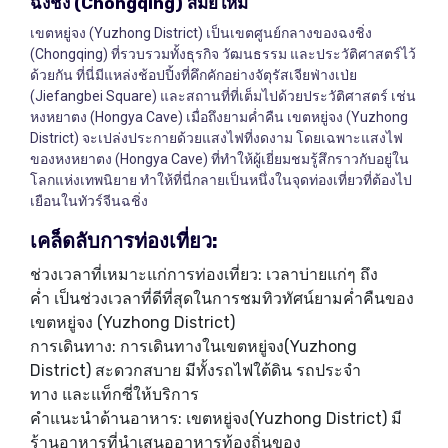
ฉงชิ่ง
(Chongqing)
สมัยใหม่
เขตหยู่จง (Yuzhong District) เป็นเขตศูนย์กลางของฉงชิ่ง
(Chongqing) ที่รวบรวมทั้งธุรกิจ วัฒนธรรม และประวัติศาสตร์ไว้
ด้วยกัน ที่นี่มีแหล่งช้อปปิ้งที่คึกคักอย่างจัตุรัสเจียฟ่างเป่ย
(Jiefangbei Square) และสถานที่ที่เต็มไปด้วยประวัติศาสตร์ เช่น
หงหยาตง (Hongya Cave) เมื่อถึงยามค่ำคืน เขตหยู่จง (Yuzhong
District) จะเปล่งประกายด้วยแสงไฟที่งดงาม โดยเฉพาะแสงไฟ
ของหงหยาตง (Hongya Cave) ที่ทำให้ผู้เยี่ยมชมรู้สึกราวกับอยู่ใน
โลกแห่งเทพนิยาย ทำให้ที่นี่กลายเป็นหนึ่งในจุดท่องเที่ยวที่ต้องไป
เยือนในทัวร์จีนฉชิ่ง
เคล็ดลับการท่องเที่ยว
:
ช่วงเวลาที่เหมาะแก่การท่องเที่ยว: เวลาบ่ายแก่ๆ ถึง
ค่ำ เป็นช่วงเวลาที่ดีที่สุดในการชมทิวทัศน์ยามค่ำคืนของ
เขตหยู่จง (Yuzhong District)
การเดินทาง: การเดินทางในเขตหยู่จง(Yuzhong
District) สะดวกสบาย มีทั้งรถไฟใต้ดิน รถประจำ
ทาง และแท็กซี่ให้บริการ
คำแนะนำด้านอาหาร: เขตหยู่จง(Yuzhong District) มี
ร้านอาหารที่นำเสนออาหารท้องถิ่นของ