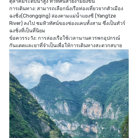
ตุลาคมระดับน้ำสูง ทิวทัศน์สวยงามยิ่งขึ้น
การเดินทาง: สามารถเลือกนั่งเรือท่องเที่ยวจากตัวเมือง
ฉงชิ่ง(Chongqing) ล่องตามแม่น้ำแยงซี (Yangtze
River) ลงไป ชมทิวทัศน์ของช่องแคบทั้งสาม ซึ่งเป็นทัวร์
ฉงชิ่งที่เป็นที่นิยม
ข้อควรระวัง: การล่องเรือใช้เวลานานควรพกอุปกรณ์
กันแดดและยาที่จำเป็นเพื่อให้การเดินทางสะดวกสบาย