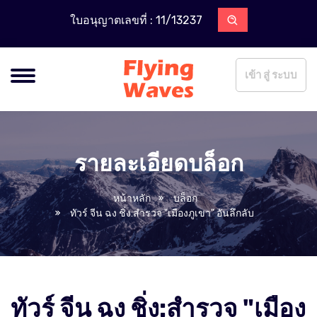
ใบอนุญาตเลขที่ : 11/13237
เข้า สู่ ระบบ
รายละเอียดบล็อก
หน้าหลัก
บล็อก
ทัวร์ จีน ฉง ชิ่ง:สำรวจ "เมืองภูเขา" อันลึกลับ
ทัวร์ จีน ฉง ชิ่ง:สำรวจ "เมือง