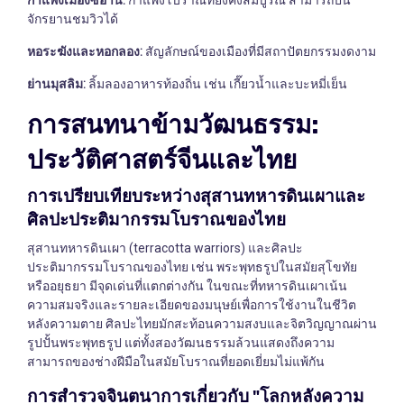
จักรยานชมวิวได้
หอระฆังและหอกลอง:
สัญลักษณ์ของเมืองที่มีสถาปัตยกรรมงดงาม
ย่านมุสลิม:
ลิ้มลองอาหารท้องถิ่น เช่น เกี๊ยวน้ำและบะหมี่เย็น
การสนทนาข้ามวัฒนธรรม:
ประวัติศาสตร์จีนและไทย
การเปรียบเทียบระหว่างสุสานทหารดินเผาและ
ศิลปะประติมากรรมโบราณของไทย
สุสานทหารดินเผา (terracotta warriors) และศิลปะ
ประติมากรรมโบราณของไทย เช่น พระพุทธรูปในสมัยสุโขทัย
หรืออยุธยา มีจุดเด่นที่แตกต่างกัน ในขณะที่ทหารดินเผาเน้น
ความสมจริงและรายละเอียดของมนุษย์เพื่อการใช้งานในชีวิต
หลังความตาย ศิลปะไทยมักสะท้อนความสงบและจิตวิญญาณผ่าน
รูปปั้นพระพุทธรูป แต่ทั้งสองวัฒนธรรมล้วนแสดงถึงความ
สามารถของช่างฝีมือในสมัยโบราณที่ยอดเยี่ยมไม่แพ้กัน
การสำรวจจินตนาการเกี่ยวกับ "โลกหลังความ