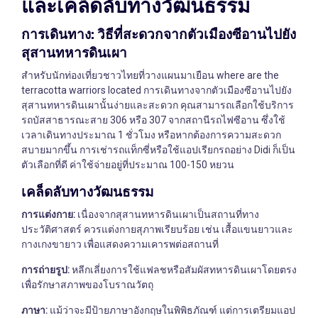
และเคล็ดลับทางวัฒนธรรม
การเดินทาง: วิธีที่สะดวกจากตัวเมืองซีอานไปยัง
สุสานทหารดินเผา
สำหรับนักท่องเที่ยวชาวไทยที่วางแผนมาเยือน where are the
terracotta warriors located การเดินทางจากตัวเมืองซีอานไปยัง
สุสานทหารดินเผานั้นง่ายและสะดวก คุณสามารถเลือกใช้บริการ
รถบัสสาธารณะสาย 306 หรือ 307 จากสถานีรถไฟซีอาน ซึ่งใช้
เวลาเดินทางประมาณ 1 ชั่วโมง หรือหากต้องการความสะดวก
สบายมากขึ้น การเช่ารถแท็กซี่หรือใช้แอปเรียกรถอย่าง Didi ก็เป็น
ตัวเลือกที่ดี ค่าใช้จ่ายอยู่ที่ประมาณ 100-150 หยวน
เคล็ดลับทางวัฒนธรรม
การแต่งกาย:
เนื่องจากสุสานทหารดินเผาเป็นสถานที่ทาง
ประวัติศาสตร์ ควรแต่งกายสุภาพเรียบร้อย เช่น เสื้อแขนยาวและ
กางเกงขายาว เพื่อแสดงความเคารพต่อสถานที่
การถ่ายรูป:
หลีกเลี่ยงการใช้แฟลชหรือสัมผัสทหารดินเผาโดยตรง
เพื่อรักษาสภาพของโบราณวัตถุ
ภาษา:
แม้ว่าจะมีป้ายภาษาอังกฤษในพิพิธภัณฑ์ แต่การเตรียมแอป