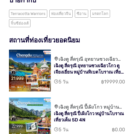
ป้ายกำกับ
Terracotta Warriors
ท่องเที่ยวจีน
ซีอาน
มรดกโลก
จิ๋นซีฮ่องเต้
สถานที่ท่องเที่ยวยอดนิยม
เฉิงตู สี่ดรุณี อุทยานซวงเฉียว
เฉิงตู สี่ดรุณี อุทยานซวงเฉียวโกว ตู
โกว ตูเจียงเยี่ยน หมู่บ้านทิเบต
เจียงเยี่ยน หมู่บ้านทิเบตโบราณ เที่ยว
โบราณ
เต็ม 5D 4N
5 วัน
฿19999.00
เฉิงตู สี่ดรุณี ปี้เผิงโกว หมู่บ้าน
เฉิงตู สี่ดรุณี ปี้เผิงโกว หมู่บ้านโบราณ
โบราณ เที่ยวเต็ม
เที่ยวเต็ม 5D 4N
5 วัน
฿0.00