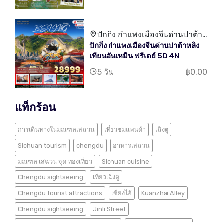
ปักกิ่ง กำแพงเมืองจีนด่านปาต้า
ปักกิ่ง กำแพงเมืองจีนด่านปาต้าหลิง
หลิง เทียนอันเหมิน
เทียนอันเหมิน ฟรีเดย์ 5D 4N
5 วัน
฿0.00
แท็กร้อน
การเดินทางในมณฑลเสฉวน
เที่ยวชมแพนด้า
เฉิงตู
Sichuan tourism
chengdu
อาหารเสฉวน
มณฑล เสฉวน จุด ท่องเที่ยว
Sichuan cuisine
Chengdu sightseeing
เที่ยวเฉิงตู
Chengdu tourist attractions
เซี่ยงไฮ้
Kuanzhai Alley
Chengdu sightseeing
Jinli Street