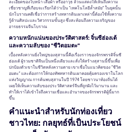
ละเอียดของใบหน้า เสื้อผ้า หรืออาวุธ ล้วนแสดงให้เห็นถึงความ
เชี่ยวชาญที่เกือบจะเรียกได้ว่าเป็น “เทคโนโลยีล้ำสมัย” ในยุคนั้น
นักโบราณคดีเชื่อว่าการสร้างทหารดินเผาเหล่านี้ต้องใช้ทั้งความ
รู้ด้านศิลปะและวิศวกรรมขั้นสูง ซึ่งสะท้อนถึงความเจริญของ
อารยธรรมจีนโบราณ
ความหนักแน่นของประวัติศาสตร์: จิ๋นซีฮ่องเต้
และความลับของ "ชีวิตอมตะ"
เบื้องหลังความยิ่งใหญ่ของสุสานนี้คือเรื่องราวของจักรพรรดิจิ๋นซี
ฮ่องเต้ ผู้รวมชาติจีนเป็นหนึ่งเดียวและสั่งให้สร้างสุสานนี้ขึ้นเพื่อ
ปกป้องตัวเขาในชีวิตหลังความตาย เขาเชื่อในแนวคิดของ “ชีวิต
อมตะ” และต้องการให้กองทัพทหารดินเผาคอยคุ้มครองเขาในโลก
แห่งวิญญาณ การค้นพบสุสานในปี 1974 โดยชาวนาท้องถิ่นได้
เผยให้เห็นความลับของประวัติศาสตร์จีนที่ถูกฝังไว้มานาน และ
ทำให้เราได้เข้าใจถึงความเชื่อและอำนาจของจักรพรรดิผู้นี้มาก
ขึ้น
คำแนะนำสำหรับนักท่องเที่ยว
ชาวไทย: กลยุทธ์ที่เป็นประโยชน์