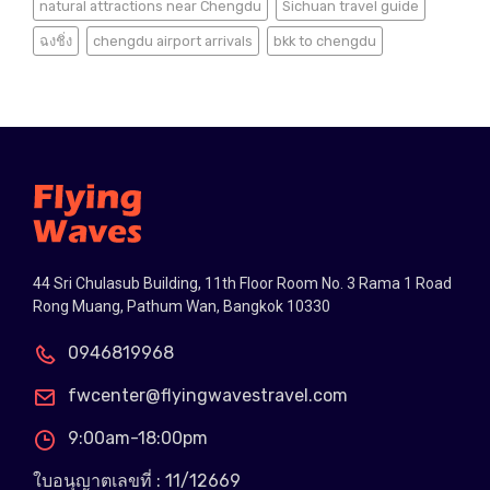
natural attractions near Chengdu
Sichuan travel guide
ฉงชิ่ง
chengdu airport arrivals
bkk to chengdu
44 Sri Chulasub Building, 11th Floor Room No. 3 Rama 1 Road
Rong Muang, Pathum Wan, Bangkok 10330
0946819968
fwcenter@flyingwavestravel.com
9:00am-18:00pm
ใบอนุญาตเลขที่ : 11/12669